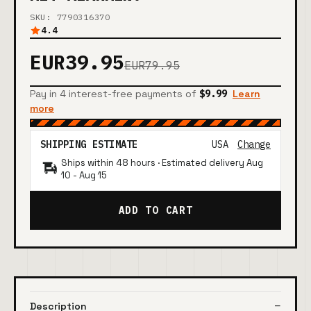
SKU: 7790316370
4.4
EUR39.95
EUR79.95
Pay in 4 interest-free payments of
$9.99
Learn
more
SHIPPING ESTIMATE
USA
Change
Ships within 48 hours · Estimated delivery
Aug
10
-
Aug 15
ADD TO CART
Description