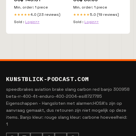
Min. order: 1 piece
Min. order: 1 piece
4.0 (23 reviews)
5.0 (19 reviews)
★★★★★
★★★★★
Sold :
Login>>
Sold :
Login>>
KUNSTBLICK-PODCAST.COM
speedbrakes aviation brake slang carbon red banjo 300958
beta-rr-400-4t-enduro-400-2004-esi8727785
Eigenschappen - Hangsloten met alarmen:HOSA's zijn op
aanvraag gemaakt, dus retouren zijn niet mogelijk op deze
items. Banjo kleur: rouge slang kleur: carbone hoeveelheid:
1