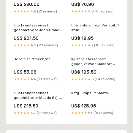
Benz E-Klasse (W212)
US$ 220.00
US$ 76.96
Limousine (2009-2016)
Auto_Nissan Navara double
★★★★★
4.9 (21 reviews)
★★★★★
4.6 (6 reviews)
cab (1998-2002)
Kjust reistassenset
Chain olivia hoop Per stuk:1
geschikt voor Jeep Grand
stuk
Cherokee (2011-2022)
US$ 201.50
US$ 19.95
AutoD_Opel Frontera
Sport driedeurs (1999-
★★★★★
4.9 (20 reviews)
★★★★★
4.7 (10 reviews)
2005)
Helle t-shirt fw26/27
Kjust reistassenset
geschikt voor Maserati
Quattroporte (2013-)
US$ 55.96
US$ 193.50
Merk_AcquaMax
★★★★★
4.4 (18 reviews)
★★★★★
4.0 (24 reviews)
Kjust reistassenset
Katy Jumpsuit Maat:S
geschikt voor Mazda 6 (III)
Sedan (2013-2024)
US$ 216.50
US$ 125.96
Bandenmaat_255/45-17
★★★★★
4.7 (27 reviews)
★★★★★
5.0 (6 reviews)