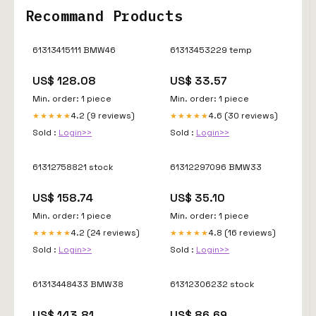
Recommand Products
61313415111 BMW46
61313453229 temp
US$ 128.08
US$ 33.57
Min. order: 1 piece
Min. order: 1 piece
4.2 (9 reviews)
4.6 (30 reviews)
★★★★★
★★★★★
Sold :
Login>>
Sold :
Login>>
61312758821 stock
61312297096 BMW33
US$ 158.74
US$ 35.10
Min. order: 1 piece
Min. order: 1 piece
4.2 (24 reviews)
4.8 (16 reviews)
★★★★★
★★★★★
Sold :
Login>>
Sold :
Login>>
61313448433 BMW38
61312306232 stock
US$ 143.81
US$ 86.69