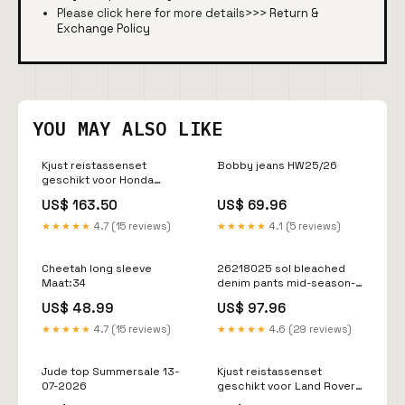
Please click here for more details>>>
Return &
Exchange Policy
YOU MAY ALSO LIKE
Kjust reistassenset
Bobby jeans HW25/26
geschikt voor Honda
ZRVHonda (2023-)
US$ 163.50
US$ 69.96
Bandenmaat_205/50-16
★★★★★
4.7 (15 reviews)
★★★★★
4.1 (5 reviews)
Cheetah long sleeve
26218025 sol bleached
Maat:34
denim pants mid-season-
sale
US$ 48.99
US$ 97.96
★★★★★
4.7 (15 reviews)
★★★★★
4.6 (29 reviews)
Jude top Summersale 13-
Kjust reistassenset
07-2026
geschikt voor Land Rover
Range Rover Sport