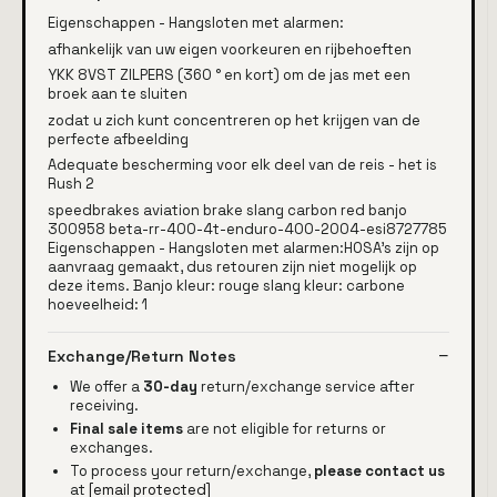
Eigenschappen - Hangsloten met alarmen:
afhankelijk van uw eigen voorkeuren en rijbehoeften
YKK 8VST ZILPERS (360 ° en kort) om de jas met een
broek aan te sluiten
zodat u zich kunt concentreren op het krijgen van de
perfecte afbeelding
Adequate bescherming voor elk deel van de reis - het is
Rush 2
speedbrakes aviation brake slang carbon red banjo
300958 beta-rr-400-4t-enduro-400-2004-esi8727785
Eigenschappen - Hangsloten met alarmen:HOSA's zijn op
aanvraag gemaakt, dus retouren zijn niet mogelijk op
deze items. Banjo kleur: rouge slang kleur: carbone
hoeveelheid: 1
Exchange/Return Notes
We offer a
30-day
return/exchange service after
receiving.
Final sale items
are not eligible for returns or
exchanges.
To process your return/exchange,
please contact us
at
[email protected]