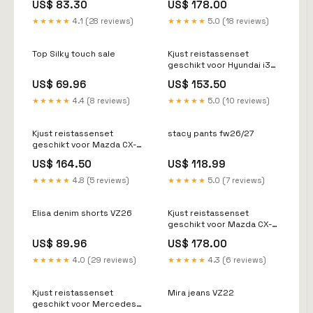
US$ 83.30
US$ 178.00
(2022-) AutoD_Toyota
Corolla Cross (2022-)
★★★★★
4.1 (28 reviews)
★★★★★
5.0 (18 reviews)
Top Silky touch sale
Kjust reistassenset
geschikt voor Hyundai i30
(II) driedeurs (2013-2017)
US$ 69.96
US$ 153.50
Auto_BMW 3 serie Sedan
(1998-2002)
★★★★★
4.4 (8 reviews)
★★★★★
5.0 (10 reviews)
Kjust reistassenset
stacy pants fw26/27
geschikt voor Mazda CX-
60 (2022-) AutoD_Opel
US$ 164.50
US$ 118.99
Antara (2006-2016)
★★★★★
4.8 (5 reviews)
★★★★★
5.0 (7 reviews)
Elisa denim shorts VZ26
Kjust reistassenset
geschikt voor Mazda CX-5
(II) (2017-2025)
US$ 89.96
US$ 178.00
AutoD_Dacia Sandero
vijfdeurs (2008-2012)
★★★★★
4.0 (29 reviews)
★★★★★
4.3 (6 reviews)
Kjust reistassenset
Mira jeans VZ22
geschikt voor Mercedes