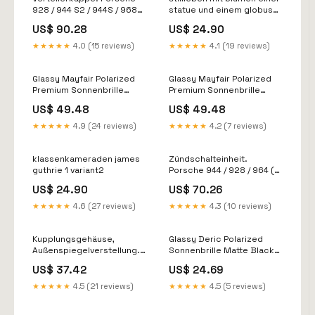
928 / 944 S2 / 944S / 968
statue und einem globus
Ölfilterkonsolen & Flansche
auf einem kamin james
US$ 90.28
US$ 24.90
G-Modell
jebusa shannon Affiche
multilingue
★★★★★
4.0 (15 reviews)
★★★★★
4.1 (19 reviews)
Glassy Mayfair Polarized
Glassy Mayfair Polarized
Premium Sonnenbrille
Premium Sonnenbrille
Black Welcome
Rose Gold Polar
US$ 49.48
US$ 49.48
★★★★★
4.9 (24 reviews)
★★★★★
4.2 (7 reviews)
klassenkameraden james
Zündschalteinheit.
guthrie 1 variant2
Porsche 944 / 928 / 964 (6
PIN-EINHEIT)
US$ 24.90
US$ 70.26
911;928;944;964;968
★★★★★
4.6 (27 reviews)
★★★★★
4.3 (10 reviews)
Kupplungsgehäuse,
Glassy Deric Polarized
Außenspiegelverstellung.
Sonnenbrille Matte Black
Porsche 924S / 944 / 968 /
GÜRTEL (KATEGORIE)
US$ 37.42
US$ 24.69
911 / 964
356;911;912;912E;914;924;924S;928;930;944;964;968;986;993;9
★★★★★
4.5 (21 reviews)
★★★★★
4.5 (5 reviews)