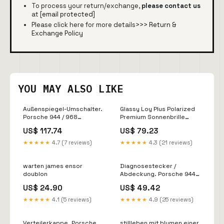
To process your return/exchange,
please contact us
at
[email protected]
Please click here for more details>>>
Return &
Exchange Policy
YOU MAY ALSO LIKE
Außenspiegel-Umschalter.
Glassy Loy Plus Polarized
Porsche 944 / 968
Premium Sonnenbrille
911;924;924S;928;944;964;968;993;996
Ghetto Child
US$ 117.74
US$ 79.23
★★★★★
4.7 (7 reviews)
★★★★★
4.3 (21 reviews)
warten james ensor
Diagnosestecker /
doublon
Abdeckung. Porsche 944
89-91 Radlager &
US$ 24.90
US$ 49.42
Radnaben 993
★★★★★
4.1 (5 reviews)
★★★★★
4.9 (25 reviews)
Verteilerkappe. Porsche
stillleben mit blumen einer