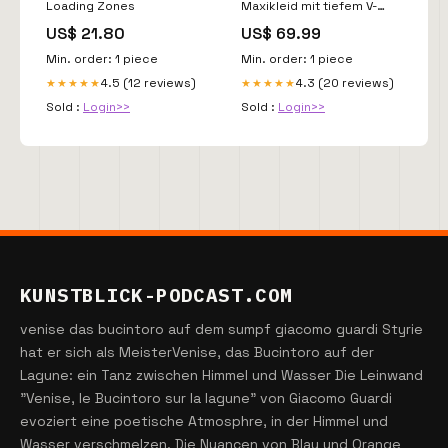
Loading Zones
Maxikleid mit tiefem V-
Ausschnitt und hohem
US$ 21.80
US$ 69.99
Schlitz Echo Archiv
longsleeve
Min. order: 1 piece
Min. order: 1 piece
4.5 (12 reviews)
4.3 (20 reviews)
★★★★★
★★★★★
Sold :
Login>>
Sold :
Login>>
KUNSTBLICK-PODCAST.COM
venise das bucintoro auf dem sumpf giacomo guardi Styrie
hat er sich als MeisterVenise, das Bucintoro auf der
Lagune: ein Tanz zwischen Himmel und Wasser Die Leinwand
"Venise, le Bucintoro sur la lagune" von Giacomo Guardi
evoziert eine poetische Atmosphre, in der Himmel und
Wasser verschmelzen. Die Nuancen von Blau und Orange