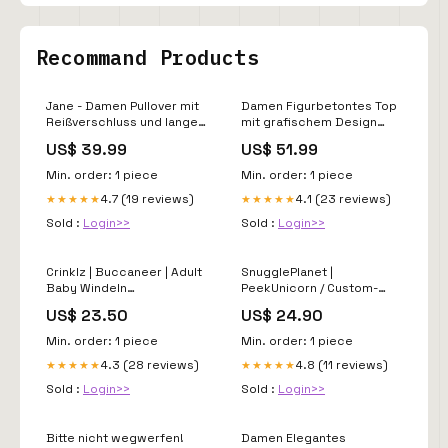
Recommand Products
Jane - Damen Pullover mit
Damen Figurbetontes Top
Reißverschluss und langen
mit grafischem Design
Ärmeln aktion
Echo Archiv Größe:M
US$ 39.99
US$ 51.99
Min. order: 1 piece
Min. order: 1 piece
4.7 (19 reviews)
4.1 (23 reviews)
★★★★★
★★★★★
Sold :
Login>>
Sold :
Login>>
Crinklz | Buccaneer | Adult
SnugglePlanet |
Baby Windeln
PeekUnicorn / Custom-
wohlfühlpyjama
Name | Tasse Custom-
US$ 23.50
US$ 24.90
Name
Min. order: 1 piece
Min. order: 1 piece
4.3 (28 reviews)
4.8 (11 reviews)
★★★★★
★★★★★
Sold :
Login>>
Sold :
Login>>
Bitte nicht wegwerfen!
Damen Elegantes