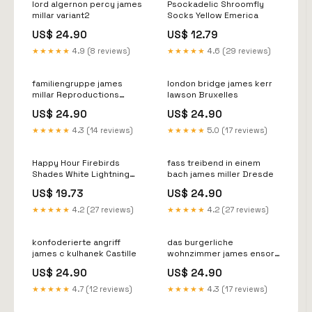
lord algernon percy james
Psockadelic Shroomfly
millar variant2
Socks Yellow Emerica
US$ 24.90
US$ 12.79
★★★★★
4.9 (8 reviews)
★★★★★
4.6 (29 reviews)
familiengruppe james
london bridge james kerr
millar Reproductions
lawson Bruxelles
tableaux de Venise
US$ 24.90
US$ 24.90
★★★★★
4.3 (14 reviews)
★★★★★
5.0 (17 reviews)
Happy Hour Firebirds
fass treibend in einem
Shades White Lightning
bach james miller Dresde
SOCKEN (KATEGORIE)
US$ 19.73
US$ 24.90
★★★★★
4.2 (27 reviews)
★★★★★
4.2 (27 reviews)
konfoderierte angriff
das burgerliche
james c kulhanek Castille
wohnzimmer james ensor
Delft
US$ 24.90
US$ 24.90
★★★★★
4.7 (12 reviews)
★★★★★
4.3 (17 reviews)