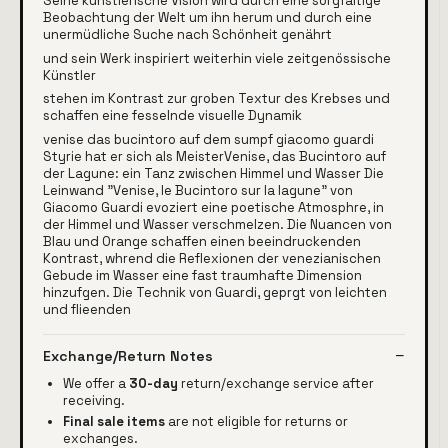
Seine künstlerische Vision wird durch eine sorgfältige
Beobachtung der Welt um ihn herum und durch eine
unermüdliche Suche nach Schönheit genährt
und sein Werk inspiriert weiterhin viele zeitgenössische
Künstler
stehen im Kontrast zur groben Textur des Krebses und
schaffen eine fesselnde visuelle Dynamik
venise das bucintoro auf dem sumpf giacomo guardi
Styrie hat er sich als MeisterVenise, das Bucintoro auf
der Lagune: ein Tanz zwischen Himmel und Wasser Die
Leinwand "Venise, le Bucintoro sur la lagune" von
Giacomo Guardi evoziert eine poetische Atmosphre, in
der Himmel und Wasser verschmelzen. Die Nuancen von
Blau und Orange schaffen einen beeindruckenden
Kontrast, whrend die Reflexionen der venezianischen
Gebude im Wasser eine fast traumhafte Dimension
hinzufgen. Die Technik von Guardi, geprgt von leichten
und flieenden
Exchange/Return Notes
We offer a
30-day
return/exchange service after
receiving.
Final sale items
are not eligible for returns or
exchanges.