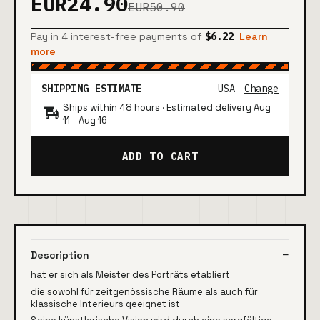
EUR24.90
EUR50.90
Pay in 4 interest-free payments of
$6.22
Learn
more
SHIPPING ESTIMATE
USA
Change
Ships within 48 hours · Estimated delivery
Aug
11
-
Aug 16
ADD TO CART
Description
hat er sich als Meister des Porträts etabliert
die sowohl für zeitgenössische Räume als auch für
klassische Interieurs geeignet ist