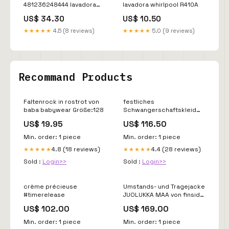
481236248444 lavadora
lavadora whirlpool R410A
whirlpool trifásico
US$ 34.30
US$ 10.50
★★★★★
4.5 (8 reviews)
★★★★★
5.0 (9 reviews)
Recommand Products
Faltenrock in rostrot von
festliches
baba babywear Größe:128
Schwangerschaftskleid
mit Stillfunktion Kleid
US$ 19.95
US$ 116.50
mama
Min. order: 1 piece
Min. order: 1 piece
4.8 (18 reviews)
4.4 (28 reviews)
★★★★★
★★★★★
Sold :
Login>>
Sold :
Login>>
crème précieuse
Umstands- und Tragejacke
#timerelease
JUOLUKKA MAA von finside
in cranberry/redwood
US$ 102.00
US$ 169.00
Size:40
Min. order: 1 piece
Min. order: 1 piece