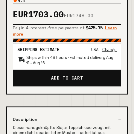
4.4
EUR1703.00
EUR1748.00
Pay in 4 interest-free payments of
$425.75
Learn
more
SHIPPING ESTIMATE
USA
Change
Ships within 48 hours · Estimated delivery
Aug
11
-
Aug 16
ADD TO CART
Description
Dieser handgeknüpfte Bidjar Teppich überzeugt mit
einem dicht gearbeiteten Muster – gefertigt aus