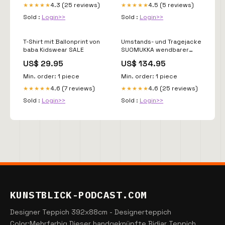
4.3 (25 reviews)
4.5 (5 reviews)
★★★★★
★★★★★
Sold :
Login>>
Sold :
Login>>
T-Shirt mit Ballonprint von
Umstands- und Tragejacke
baba Kidswear SALE
SUOMUKKA wendbarer
Winterpraker von finside in
US$ 29.95
US$ 134.95
bronze green Jacke Boys
Min. order: 1 piece
Min. order: 1 piece
4.6 (7 reviews)
4.6 (25 reviews)
★★★★★
★★★★★
Sold :
Login>>
Sold :
Login>>
KUNSTBLICK-PODCAST.COM
Designer Teppich 392x88cm - Designerteppich
Color:Mehrfarbig Dieser handgeknüpfte Bidjar Teppich