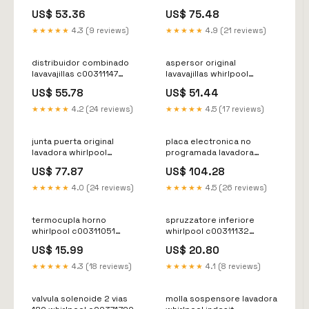
Infinypress Revolution
c00386893 12V
US$ 53.36
US$ 75.48
★★★★★
4.3 (9 reviews)
★★★★★
4.9 (21 reviews)
distribuidor combinado
aspersor original
lavavajillas c00311147
lavavajillas whirlpool
fregadero
c00312565 intuition-
US$ 55.78
US$ 51.44
experience
★★★★★
4.2 (24 reviews)
★★★★★
4.5 (17 reviews)
junta puerta original
placa electronica no
lavadora whirlpool
programada lavadora
481010461211 ELIWELL
whirlpool c00311560 Junta
US$ 77.87
US$ 104.28
de puerta (goma escotilla)
★★★★★
4.0 (24 reviews)
★★★★★
4.5 (26 reviews)
termocupla horno
spruzzatore inferiore
whirlpool c00311051
whirlpool c00311132
depósito aspiradora
cojinete-de-tambor
US$ 15.99
US$ 20.80
★★★★★
4.3 (18 reviews)
★★★★★
4.1 (8 reviews)
valvula solenoide 2 vias
molla sospensore lavadora