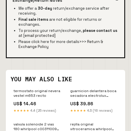
Exchange/Return Notes
We offer a
30-day
return/exchange service after
receiving.
Final sale items
are not eligible for returns or
exchanges.
To process your return/exchange,
please contact us
at
[email protected]
Please click here for more details>>>
Return &
Exchange Policy
YOU MAY ALSO LIKE
termostato original nevera
guarnicion delantera boca
vestel m653 recto
secadora electrolux
140213167012 casquillo
US$ 14.46
US$ 39.86
rodante
★★★★★
4.4 (25 reviews)
★★★★★
4.5 (16 reviews)
valvula solenoide 2 vias
rejilla original
180 whirlpool c00311009
vitroceramica whirlpool