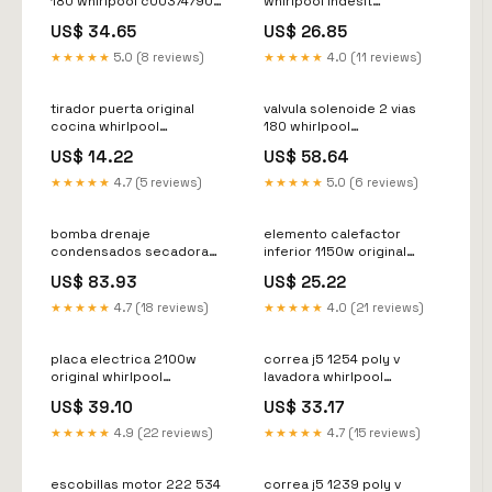
180 whirlpool c00374790
whirlpool indesit
481010623016 pared
c00447715 m4
US$ 34.65
US$ 26.85
★★★★★
5.0 (8 reviews)
★★★★★
4.0 (11 reviews)
tirador puerta original
valvula solenoide 2 vias
cocina whirlpool
180 whirlpool
c00311017 bombas-
481071427961 WOLF
US$ 14.22
US$ 58.64
secadora
★★★★★
4.7 (5 reviews)
★★★★★
5.0 (6 reviews)
bomba drenaje
elemento calefactor
condensados secadora
inferior 1150w original
whirlpool c00311726
horno whirlpool
US$ 83.93
US$ 25.22
control-temperatura
c00316553 rejilla-alambre
★★★★★
4.7 (18 reviews)
★★★★★
4.0 (21 reviews)
placa electrica 2100w
correa j5 1254 poly v
original whirlpool
lavadora whirlpool
c00322023 acople-rapido
c00344354 filtro de
US$ 39.10
US$ 33.17
cartucho
★★★★★
4.9 (22 reviews)
★★★★★
4.7 (15 reviews)
escobillas motor 222 534
correa j5 1239 poly v