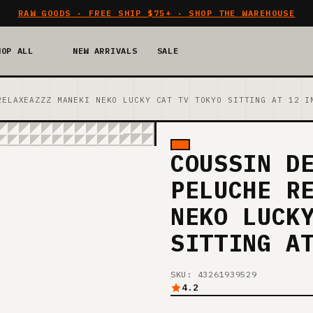
RAW GOODS · FREE SHIP $75+ · SHOP THE WAREHOUSE
HOP ALL
NEW ARRIVALS
SALE
RELAXEAZZZ MANEKI NEKO LUCKY CAT TV TOKYO SITTING AT 12 I
COUSSIN D
PELUCHE R
NEKO LUCK
SITTING A
SKU: 43261939529
4.2