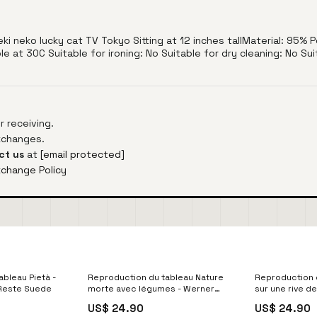
 neko lucky cat TV Tokyo Sitting at 12 inches tallMaterial: 95% P
at 30C Suitable for ironing: No Suitable for dry cleaning: No Suit
 receiving.
exchanges.
ct us
at
[email protected]
xchange Policy
bleau Pietà -
Reproduction du tableau Nature
Reproduction d
 Reste Suede
morte avec légumes - Werner
sur une rive de
Neuhaus batch 1 & 2
Abraham van C
US$ 24.90
US$ 24.90