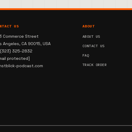
NTACT US
ABOUT
3 Commerce Street
ABOUT US
s Angeles, CA 90015, USA
CONTACT US
 (323) 325-2832
FAQ
mail protected]
TRACK ORDER
nstblick-podcast.com