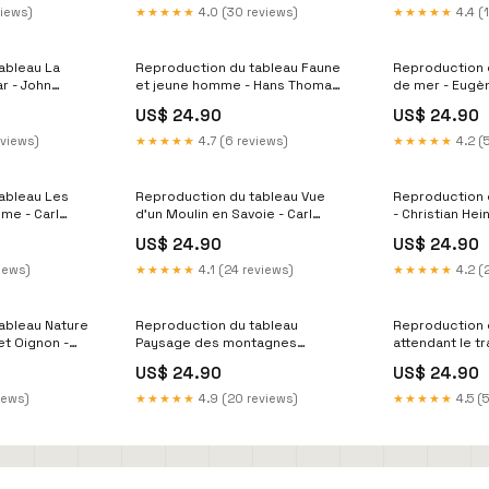
views)
★★★★★
4.0 (30 reviews)
★★★★★
4.4 (
ableau La
Reproduction du tableau Faune
Reproduction 
ar - John
et jeune homme - Hans Thoma
de mer - Eugè
 Melk
Zell am See
Rhénanie
US$ 24.90
US$ 24.90
eviews)
★★★★★
4.7 (6 reviews)
★★★★★
4.2 (
ableau Les
Reproduction du tableau Vue
Reproduction 
me - Carl
d'un Moulin en Savoie - Carl
- Christian Hei
Ludwig Hackert Reste Espagne
Haute-Autrich
US$ 24.90
US$ 24.90
views)
★★★★★
4.1 (24 reviews)
★★★★★
4.2 (
ableau Nature
Reproduction du tableau
Reproduction 
et Oignon -
Paysage des montagnes
attendant le tr
ew York
Rocheuses - Albert Bierstadt
Hunt Rhénanie
US$ 24.90
US$ 24.90
Brégence
iews)
★★★★★
4.9 (20 reviews)
★★★★★
4.5 (5