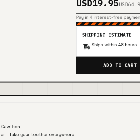
USD19.95
USD64.
Pay in 4 interest-free payme
SHIPPING ESTIMATE
Ships within 48 hours 
ADD TO CART
tt Cawthon
older - take your teether everywhere