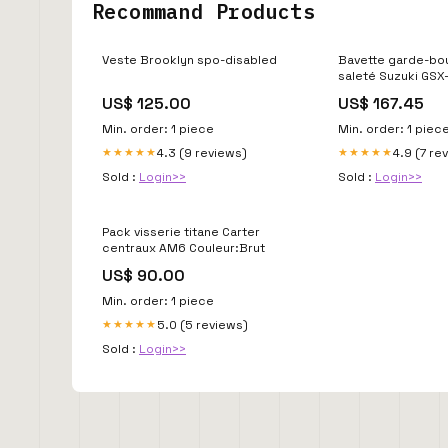
Recommand Products
Veste Brooklyn spo-disabled
Bavette garde-bou
saleté Suzuki GSX
modele_-1050-spe
US$ 125.00
US$ 167.45
15
Min. order: 1 piece
Min. order: 1 piec
4.3 (9 reviews)
4.9 (7 re
★★★★★
★★★★★
Sold :
Login>>
Sold :
Login>>
Pack visserie titane Carter
centraux AM6 Couleur:Brut
US$ 90.00
Min. order: 1 piece
5.0 (5 reviews)
★★★★★
Sold :
Login>>