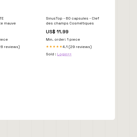
TE
SinusTop - 60 capsules - Clef
ite mauve
des champs Cosmétiques
US$ 11.99
piece
Min. order: 1 piece
28 reviews)
4.1 (29 reviews)
★★★★★
Sold :
Login>>