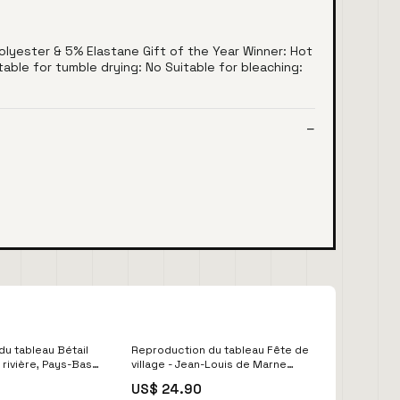
olyester & 5% Elastane Gift of the Year Winner: Hot
able for tumble drying: No Suitable for bleaching:
u tableau Bétail
Reproduction du tableau Fête de
 rivière, Pays-Bas -
village - Jean-Louis de Marne
alraet Graz
Rhénanie
US$ 24.90