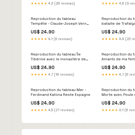
★★★★★
4.3 (28 reviews)
★★★★★
4.8 (9 re
Reproduction du tableau
Reproduction du t
Tempête - Claude-Joseph Vernet
bataille de Trafalg
4 par 5
Christian Schetky
US$ 24.90
US$ 24.90
★★★★★
4.1 (8 reviews)
★★★★★
4.4 (23 r
Reproduction du tableau Île
Reproduction du t
Tibérine avec le monastère de
Amants de ma fem
San Bartolommeo - Nicolas
Kahler Bad Ischl
US$ 24.90
US$ 24.90
Delobel Dresde
★★★★★
4.7 (18 reviews)
★★★★★
4.7 (8 re
Reproduction du tableau Mer -
Reproduction du t
Ferdinand Katona Reste Espagne
Morte avec Poule 
Giacomo Ceruti N
US$ 24.90
US$ 24.90
★★★★★
4.5 (27 reviews)
★★★★★
4.1 (8 rev