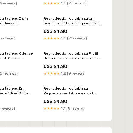
12 reviews)
★★★★★
4.6 (28 reviews)
du tableau Bains
Reproduction du tableau Un
ne Jansson
oiseau volant vers la gauche vu
d'en haut - Katsushika Hokusai
US$ 24.90
Catalogne
5 reviews)
★★★★★
4.6 (21 reviews)
du tableau Odense
Reproduction du tableau Profil
nrich Grosch
de fantaisie vers la droite dans
e
un rectangle blanc entouré de
US$ 24.90
noir, en bas à droite le noir est
lavé - Samuel Jessurun de
23 reviews)
★★★★★
4.9 (9 reviews)
Mesquita Reste Allemagne
du tableau En
Reproduction du tableau
ain - Alfred William
Paysage avec laboureurs et
chevaux dans le canton du Valais
US$ 24.90
- Johann Jakob Biedermann
erreur
 reviews)
★★★★★
4.4 (8 reviews)