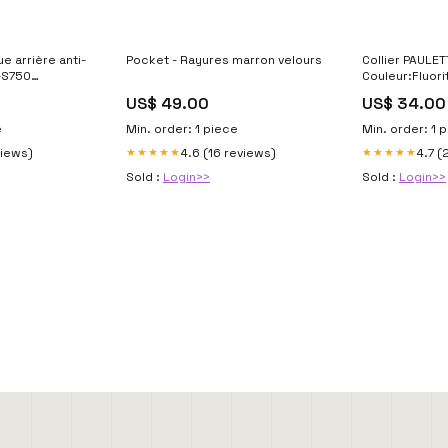
e arrière anti-
Pocket - Rayures marron velours
Collier PAULET
-S750
Couleur:Fluor
ed-triple-11-
US$ 49.00
US$ 34.00
e
Min. order: 1 piece
Min. order: 1 
views)
4.6 (16 reviews)
4.7 (
★★★★★
★★★★★
Sold :
Login>>
Sold :
Login>>