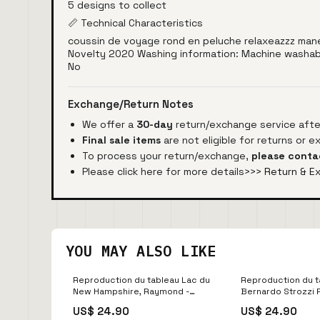
5 designs to collect
📏 Technical Characteristics
coussin de voyage rond en peluche relaxeazzz maneki
Novelty 2020 Washing information: Machine washable 
No
Exchange/Return Notes
We offer a
30-day
return/exchange service after
Final sale items
are not eligible for returns or 
To process your return/exchange,
please conta
Please click here for more details>>>
Return & E
YOU MAY ALSO LIKE
Reproduction du tableau Lac du
Reproduction du ta
New Hampshire, Raymond -
Bernardo Strozzi
Charles Webster Hawthorne
US$ 24.90
US$ 24.90
Sjælland