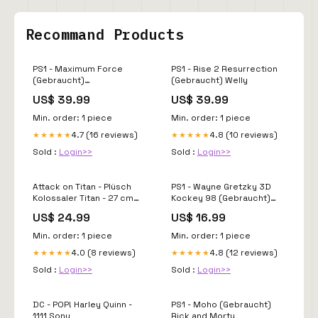
Recommand Products
PS1 - Maximum Force
PS1 - Rise 2 Resurrection
(Gebraucht)
(Gebraucht) Welly
[email protected]
US$ 39.99
US$ 39.99
Min. order: 1 piece
Min. order: 1 piece
4.7 (16 reviews)
4.8 (10 reviews)
★★★★★
★★★★★
Sold :
Login>>
Sold :
Login>>
Attack on Titan - Plüsch
PS1 - Wayne Gretzky 3D
Kolossaler Titan - 27 cm
Kockey 98 (Gebraucht)
Wow! Stuff
Blue Sky Studios
US$ 24.99
US$ 16.99
Min. order: 1 piece
Min. order: 1 piece
4.0 (8 reviews)
4.8 (12 reviews)
★★★★★
★★★★★
Sold :
Login>>
Sold :
Login>>
DC - POP! Harley Quinn -
PS1 - Moho (Gebraucht)
1111 Sony
Rick and Morty