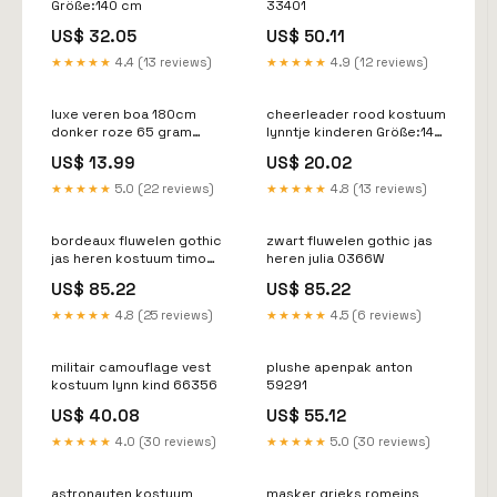
Größe:140 cm
33401
US$ 32.05
US$ 50.11
★★★★★
4.4 (13 reviews)
★★★★★
4.9 (12 reviews)
luxe veren boa 180cm
cheerleader rood kostuum
donker roze 65 gram
lynntje kinderen Größe:140
404429
cm
US$ 13.99
US$ 20.02
★★★★★
5.0 (22 reviews)
★★★★★
4.8 (13 reviews)
bordeaux fluwelen gothic
zwart fluwelen gothic jas
jas heren kostuum timo
heren julia 0366W
14969
US$ 85.22
US$ 85.22
★★★★★
4.8 (25 reviews)
★★★★★
4.5 (6 reviews)
militair camouflage vest
plushe apenpak anton
kostuum lynn kind 66356
59291
US$ 40.08
US$ 55.12
★★★★★
4.0 (30 reviews)
★★★★★
5.0 (30 reviews)
astronauten kostuum
masker grieks romeins