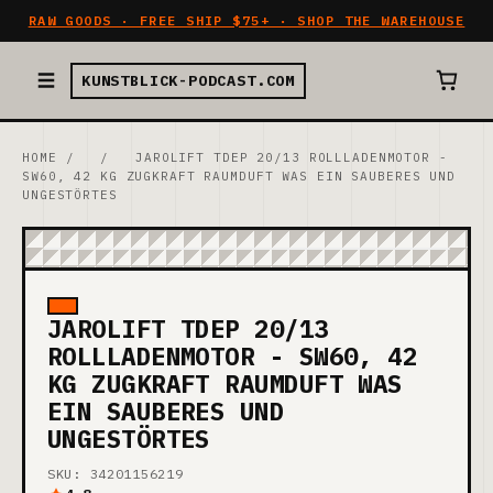
RAW GOODS · FREE SHIP $75+ · SHOP THE WAREHOUSE
KUNSTBLICK-PODCAST.COM
HOME
/
/
JAROLIFT TDEP 20/13 ROLLLADENMOTOR -
SW60, 42 KG ZUGKRAFT RAUMDUFT WAS EIN SAUBERES UND
UNGESTÖRTES
JAROLIFT TDEP 20/13
ROLLLADENMOTOR - SW60, 42
KG ZUGKRAFT RAUMDUFT WAS
EIN SAUBERES UND
UNGESTÖRTES
SKU: 34201156219