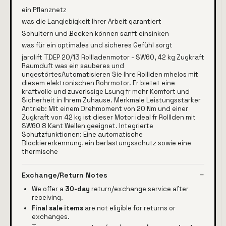
ein Pflanznetz
was die Langlebigkeit Ihrer Arbeit garantiert
Schultern und Becken können sanft einsinken
was für ein optimales und sicheres Gefühl sorgt
jarolift TDEP 20/13 Rollladenmotor - SW60, 42 kg Zugkraft
Raumduft was ein sauberes und
ungestörtesAutomatisieren Sie Ihre Rolllden mhelos mit
diesem elektronischen Rohrmotor. Er bietet eine
kraftvolle und zuverlssige Lsung fr mehr Komfort und
Sicherheit in Ihrem Zuhause. Merkmale Leistungsstarker
Antrieb: Mit einem Drehmoment von 20 Nm und einer
Zugkraft von 42 kg ist dieser Motor ideal fr Rolllden mit
SW60 8 Kant Wellen geeignet. Integrierte
Schutzfunktionen: Eine automatische
Blockiererkennung, ein berlastungsschutz sowie eine
thermische
Exchange/Return Notes
We offer a
30-day
return/exchange service after
receiving.
Final sale items
are not eligible for returns or
exchanges.