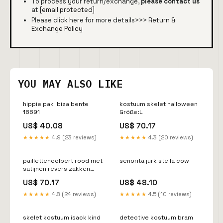
To process your return/exchange,
please contact us
at
[email protected]
Please click here for more details>>>
Return &
Exchange Policy
YOU MAY ALSO LIKE
hippie pak ibiza bente
kostuum skelet halloween
18691
Größe:L
US$ 40.08
US$ 70.17
★★★★★
4.9 (23 reviews)
★★★★★
4.3 (20 reviews)
paillettencolbert rood met
senorita jurk stella cow
satijnen revers zakken
Größe:M
US$ 70.17
US$ 48.10
★★★★★
4.8 (24 reviews)
★★★★★
4.5 (10 reviews)
skelet kostuum isack kind
detective kostuum bram