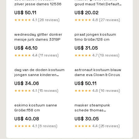
zilver jesse dames 12536
goud maud Titel:Default
Title
US$ 50.11
US$ 20.02
★★★★★
4.1 (26 reviews)
★★★★★
4.6 (27 reviews)
wednesday glitter donker
piraat jongen kostuum
meisje jurk dames 3319P
timo Größe:128 cm
US$ 46.10
US$ 31.05
★★★★★
4.4 (11 reviews)
★★★★★
4.7 (19 reviews)
dag van de doden kostuum
astronaut kostuum blauw
jongen sanne kinderen
dame eva Clown & Circus
00206
US$ 34.06
US$ 50.11
★★★★★
4.1 (15 reviews)
★★★★★
4.6 (16 reviews)
eskimo kostuum sanne
masker steampunk
Größe:158 cm
schede thomas
Titel:Default Title
US$ 40.08
US$ 30.05
★★★★★
4.1 (6 reviews)
★★★★★
4.4 (25 reviews)