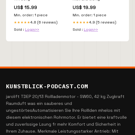
US$ 15.99
US$ 19.99
Min. order: 1 piece
Min. order: 1 piece
4.8 (6 reviews)
4.9 (5 reviews)
★★★★★
★★★★★
Sold :
Login>>
Sold :
Login>>
KUNSTBLICK-PODCAST.COM
jarolift TDEP 20/13 Rollladenmotor - SW60, 42 kg Zugkraft
Raumduft was ein sauberes und
ungestörtesAutomatisieren Sie Ihre Rolllden mhelos mit
diesem elektronischen Rohrmotor. Er bietet eine kraftvolle
und zuverlssige Lsung fr mehr Komfort und Sicherheit in
Ihrem Zuhause. Merkmale Leistungsstarker Antrieb: Mit