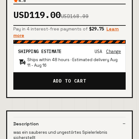
4.8
USD119.00
USD168.00
Pay in 4 interest-free payments of
$29.75
Learn
more
SHIPPING ESTIMATE
USA
Change
Ships within 48 hours · Estimated delivery
Aug
11
-
Aug 16
ADD TO CART
Description
was ein sauberes und ungestörtes Spielerlebnis
sicherstellt