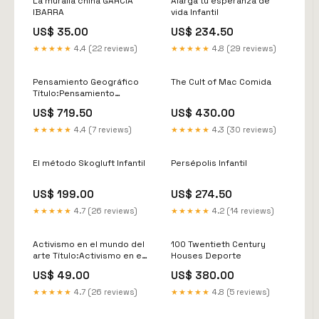
La muralla china GARCIA
Alarga tu esperanza de
IBARRA
vida Infantil
US$ 35.00
US$ 234.50
★★★★★
4.4 (22 reviews)
★★★★★
4.8 (29 reviews)
Pensamiento Geográfico
The Cult of Mac Comida
Título:Pensamiento
Geográfico
US$ 719.50
US$ 430.00
★★★★★
4.4 (7 reviews)
★★★★★
4.3 (30 reviews)
El método Skogluft Infantil
Persépolis Infantil
US$ 199.00
US$ 274.50
★★★★★
4.7 (26 reviews)
★★★★★
4.2 (14 reviews)
Activismo en el mundo del
100 Twentieth Century
arte Título:Activismo en el
Houses Deporte
mundo del arte
US$ 49.00
US$ 380.00
★★★★★
4.7 (26 reviews)
★★★★★
4.8 (5 reviews)