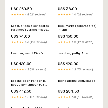
US$ 269.50
US$ 38.00
★★★★★
4.4 (24 reviews)
★★★★★
4.4 (29 reviews)
Mis queridos diseñadores
Bookmarks (separadores)
(gráficos) carme; massot
Infantil
sentí
US$ 74.00
US$ 150.00
★★★★★
4.3 (20 reviews)
★★★★★
4.6 (25 reviews)
I want my mum! Diseño
I want my potty! Arte
US$ 120.00
US$ 120.00
★★★★★
4.2 (18 reviews)
★★★★★
4.2 (13 reviews)
Españoles en París en la
Being Biotiful Actividades
Época Romántica 1808-
1848 OTERO
US$ 412.50
US$ 284.50
★★★★★
4.0 (24 reviews)
★★★★★
5.0 (30 reviews)