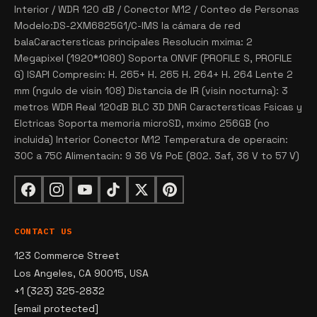
Interior / WDR 120 dB / Conector M12 / Conteo de Personas
Modelo:DS-2XM6825G1/C-IMS la cámara de red
balaCaractersticas principales Resolucin mxima: 2
Megapixel (1920*1080) Soporta ONVIF (PROFILE S, PROFILE
G) ISAPI Compresin: H. 265+ H. 265 H. 264+ H. 264 Lente 2
mm (ngulo de visin 108) Distancia de IR (visin nocturna): 3
metros WDR Real 120dB BLC 3D DNR Caractersticas Fsicas y
Elctricas Soporta memoria microSD, mximo 256GB (no
incluida) Interior Conector M12 Temperatura de operacin:
30C a 75C Alimentacin: 9 36 V& PoE (802. 3af, 36 V to 57 V)
CONTACT US
123 Commerce Street
Los Angeles, CA 90015, USA
+1 (323) 325-2832
[email protected]