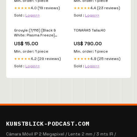
Min. order: 1 piece
Min. order: 1 piece
4.0 (19 reviews)
4.4 (23 reviews)
★★★★★
★★★★★
Sold :
Login>>
Sold :
Login>>
Grovyle (7/116) [Black &
TONARA5 Talla:40
White: Plasma Freeze]
SM38
US$ 15.00
US$ 790.00
Min. order: 1 piece
Min. order: 1 piece
4.2 (29 reviews)
4.9 (25 reviews)
★★★★★
★★★★★
Sold :
Login>>
Sold :
Login>>
KUNSTBLICK-PODCAST.COM
Cámara Móvil IP 2 Megapixel / Lente 2 mm / 3 mts IR /