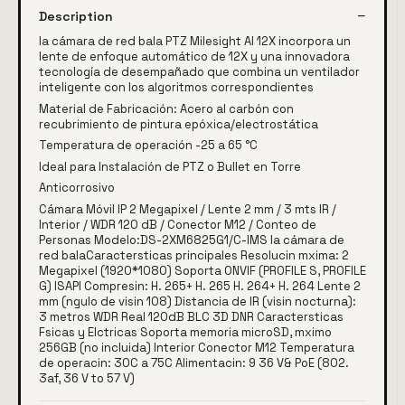
Description
la cámara de red bala PTZ Milesight AI 12X incorpora un
lente de enfoque automático de 12X y una innovadora
tecnología de desempañado que combina un ventilador
inteligente con los algoritmos correspondientes
Material de Fabricación: Acero al carbón con
recubrimiento de pintura epóxica/electrostática
Temperatura de operación -25 a 65 °C
Ideal para Instalación de PTZ o Bullet en Torre
Anticorrosivo
Cámara Móvil IP 2 Megapixel / Lente 2 mm / 3 mts IR /
Interior / WDR 120 dB / Conector M12 / Conteo de
Personas Modelo:DS-2XM6825G1/C-IMS la cámara de
red balaCaractersticas principales Resolucin mxima: 2
Megapixel (1920*1080) Soporta ONVIF (PROFILE S, PROFILE
G) ISAPI Compresin: H. 265+ H. 265 H. 264+ H. 264 Lente 2
mm (ngulo de visin 108) Distancia de IR (visin nocturna):
3 metros WDR Real 120dB BLC 3D DNR Caractersticas
Fsicas y Elctricas Soporta memoria microSD, mximo
256GB (no incluida) Interior Conector M12 Temperatura
de operacin: 30C a 75C Alimentacin: 9 36 V& PoE (802.
3af, 36 V to 57 V)