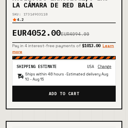
LA CÁMARA DE RED BALA
SKU: 17314903118
4.2
EUR4052.00
EUR4094.00
Pay in 4 interest-free payments of
$1013.00
Learn
more
SHIPPING ESTIMATE
USA
Change
Ships within 48 hours · Estimated delivery
Aug
10
-
Aug 15
ADD TO CART