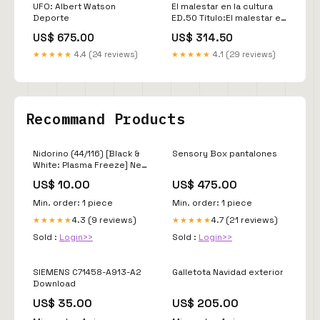
UFO: Albert Watson
El malestar en la cultura
Deporte
ED.50 Título:El malestar en
la cultura ED.50
US$ 675.00
US$ 314.50
★★★★★
4.4 (24 reviews)
★★★★★
4.1 (29 reviews)
Recommand Products
Nidorino (44/116) [Black &
Sensory Box pantalones
White: Plasma Freeze] Neo
Navy
US$ 10.00
US$ 475.00
Min. order: 1 piece
Min. order: 1 piece
4.3 (9 reviews)
4.7 (21 reviews)
★★★★★
★★★★★
Sold :
Login>>
Sold :
Login>>
SIEMENS C71458-A913-A2
Galletota Navidad exterior
Download
US$ 35.00
US$ 205.00