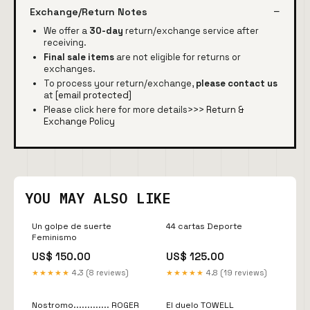
Exchange/Return Notes
We offer a
30-day
return/exchange service after
receiving.
Final sale items
are not eligible for returns or
exchanges.
To process your return/exchange,
please contact us
at
[email protected]
Please click here for more details>>>
Return &
Exchange Policy
YOU MAY ALSO LIKE
Un golpe de suerte
44 cartas Deporte
Feminismo
US$ 150.00
US$ 125.00
★★★★★
4.3 (8 reviews)
★★★★★
4.8 (19 reviews)
Nostromo............. ROGER
El duelo TOWELL