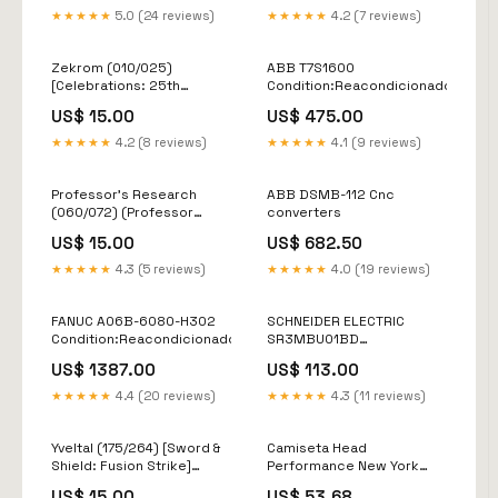
★★★★★
5.0 (24 reviews)
★★★★★
4.2 (7 reviews)
Zekrom (010/025)
ABB T7S1600
[Celebrations: 25th
Condition:Reacondicionado
Anniversary] SV004
US$ 15.00
US$ 475.00
★★★★★
4.2 (8 reviews)
★★★★★
4.1 (9 reviews)
Professor's Research
ABB DSMB-112 Cnc
(060/072) (Professor
converters
Juniper) [Sword & Shield:
US$ 15.00
US$ 682.50
Shining Fates] SWSH132
★★★★★
4.3 (5 reviews)
★★★★★
4.0 (19 reviews)
FANUC A06B-6080-H302
SCHNEIDER ELECTRIC
Condition:Reacondicionado
SR3MBU01BD
Condition:Nuevo sin caja
US$ 1387.00
US$ 113.00
★★★★★
4.4 (20 reviews)
★★★★★
4.3 (11 reviews)
Yveltal (175/264) [Sword &
Camiseta Head
Shield: Fusion Strike]
Performance New York
Ishizu
Blanco Banana Tallas-
US$ 15.00
US$ 53.68