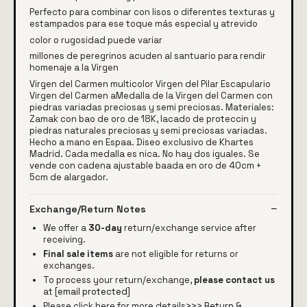
Perfecto para combinar con lisos o diferentes texturas y
estampados para ese toque más especial y atrevido
color o rugosidad puede variar
millones de peregrinos acuden al santuario para rendir
homenaje a la Virgen
Virgen del Carmen multicolor Virgen del Pilar Escapulario
Virgen del Carmen aMedalla de la Virgen del Carmen con
piedras variadas preciosas y semi preciosas. Materiales:
Zamak con bao de oro de 18K, lacado de proteccin y
piedras naturales preciosas y semi preciosas variadas.
Hecho a mano en Espaa. Diseo exclusivo de Khartes
Madrid. Cada medalla es nica. No hay dos iguales. Se
vende con cadena ajustable baada en oro de 40cm +
5cm de alargador.
Exchange/Return Notes
We offer a
30-day
return/exchange service after
receiving.
Final sale items
are not eligible for returns or
exchanges.
To process your return/exchange,
please contact us
at
[email protected]
Please click here for more details>>>
Return &