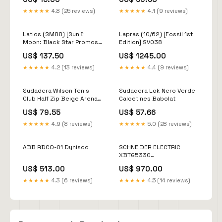
Peso:M
★★★★★
4.8 (25 reviews)
★★★★★
4.1 (9 reviews)
Latios (SM88) [Sun &
Lapras (10/62) [Fossil 1st
Moon: Black Star Promos]
Edition] SV038
Dark Knight/X Antibody
US$ 137.50
US$ 1245.00
★★★★★
4.2 (13 reviews)
★★★★★
4.4 (9 reviews)
Sudadera Wilson Tenis
Sudadera Lok Nero Verde
Club Half Zip Beige Arena
Calcetines Babolat
Tallas-Peso:L
US$ 79.55
US$ 57.66
★★★★★
4.9 (8 reviews)
★★★★★
5.0 (28 reviews)
ABB RDCO-01 Dynisco
SCHNEIDER ELECTRIC
XBTG5330
Condition:Reacondicionado
US$ 513.00
US$ 970.00
★★★★★
4.3 (6 reviews)
★★★★★
4.5 (14 reviews)