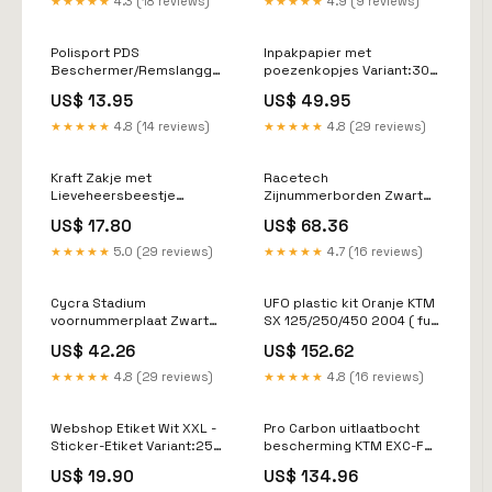
★★★★★
4.3 (18 reviews)
★★★★★
4.9 (9 reviews)
2024- kawasaki-klx-450r-
esi9815385
2021-esi4474520
Polisport PDS
Inpakpapier met
Beschermer/Remslanggeleider
poezenkopjes Variant:30
Oranje KTM/Husqvarna
cm × 250 m
US$ 13.95
US$ 49.95
Enduro 2014-2023 ktm-sx-
125-2016-esi9523899
★★★★★
4.8 (14 reviews)
★★★★★
4.8 (29 reviews)
Kraft Zakje met
Racetech
Lieveheersbeestje
Zijnummerborden Zwart
Variant:10×16 cm – 1000 st
Yamaha YZ 250F 2019-
US$ 17.80
US$ 68.36
2023 & YZ 450F 2018-2022
& WR 250F 2020 & WR 450F
★★★★★
5.0 (29 reviews)
★★★★★
4.7 (16 reviews)
2020-2021 yamaha-wr-
426f-2001-esi8176560
Cycra Stadium
UFO plastic kit Oranje KTM
voornummerplaat Zwart
SX 125/250/450 2004 ( full
Honda CRF 250R 2018-
kit ) suzuki-rm-z-450-
US$ 42.26
US$ 152.62
2021 & CRF 250RX 2019-
2022-esi6118835
2021 & CRF 450R 2017-
★★★★★
4.8 (29 reviews)
★★★★★
4.8 (16 reviews)
2020 & CRF 450RX 2018-
2020 yamaha-yz-250-
1993-esi6595994
Webshop Etiket Wit XXL -
Pro Carbon uitlaatbocht
Sticker-Etiket Variant:250
bescherming KTM EXC-F
st
250 2020- & Husqvarna FE
US$ 19.90
US$ 134.96
250 2020- & Gas Gas EC