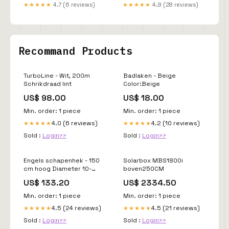
250F 2021- kawasaki-kx-
★★★★★
4.7 (6 reviews)
★★★★★
4.9 (28 reviews)
450f-2010-esi5638854
Recommand Products
TurboLine - Wit, 200m
Badlaken - Beige
Schrikdraad lint
Color:Beige
US$ 98.00
US$ 18.00
Min. order: 1 piece
Min. order: 1 piece
4.0 (6 reviews)
4.2 (10 reviews)
★★★★★
★★★★★
Sold :
Login>>
Sold :
Login>>
Engels schapenhek - 150
Solarbox MBS1800i
cm hoog Diameter 10-
boven250CM
12cm
US$ 133.20
US$ 2334.50
Min. order: 1 piece
Min. order: 1 piece
4.5 (24 reviews)
4.5 (21 reviews)
★★★★★
★★★★★
Sold :
Login>>
Sold :
Login>>