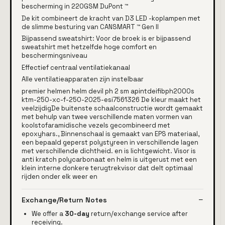
bescherming in 220GSM DuPont ™
De kit combineert de kracht van D3 LED -koplampen met
de slimme besturing van CANSMART ™ Gen II
Bijpassend sweatshirt: Voor de broek is er bijpassend
sweatshirt met hetzelfde hoge comfort en
beschermingsniveau
Effectief centraal ventilatiekanaal
Alle ventilatieapparaten zijn instelbaar
premier helmen helm devil ph 2 sm apintdeifibph2000s
ktm-250-xc-f-250-2025-esi7561326 De kleur maakt het
veelzijdigDe buitenste schaalconstructie wordt gemaakt
met behulp van twee verschillende maten vormen van
koolstofaramidische vezels gecombineerd met
epoxyhars., Binnenschaal is gemaakt van EPS materiaal,
een bepaald geperst polystyreen in verschillende lagen
met verschillende dichtheid. en is lichtgewicht. Visor is
anti kratch polycarbonaat en helm is uitgerust met een
klein interne donkere terugtrekvisor dat delt optimaal
rijden onder elk weer en
Exchange/Return Notes
We offer a
30-day
return/exchange service after
receiving.