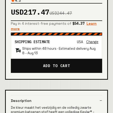
4.2
USD217.47
USD244.47
Pay in 4 interest-free payments of
$54.37
Learn
more
SHIPPING ESTIMATE
USA
Change
Ships within 48 hours · Estimated delivery
Aug
8
-
Aug 13
ADD TO CART
Description
De kleur maakt het veelzijdig en de volledig zwarte
premium katoenen stof heeft een volledige Kevlar® -