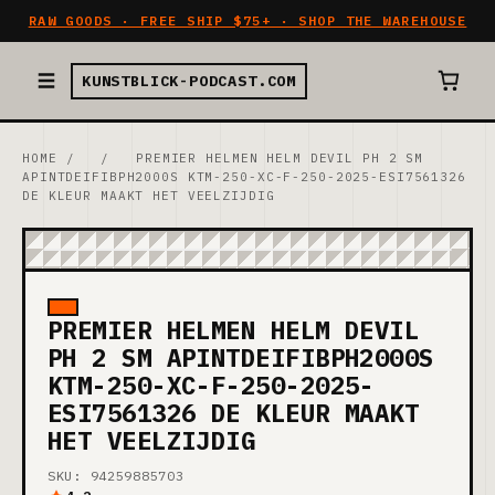
RAW GOODS · FREE SHIP $75+ · SHOP THE WAREHOUSE
KUNSTBLICK-PODCAST.COM
HOME
/
/
PREMIER HELMEN HELM DEVIL PH 2 SM
APINTDEIFIBPH2000S KTM-250-XC-F-250-2025-ESI7561326
DE KLEUR MAAKT HET VEELZIJDIG
PREMIER HELMEN HELM DEVIL
PH 2 SM APINTDEIFIBPH2000S
KTM-250-XC-F-250-2025-
ESI7561326 DE KLEUR MAAKT
HET VEELZIJDIG
SKU: 94259885703