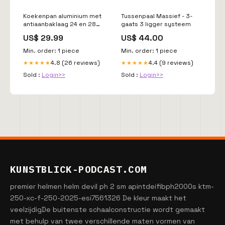
Koekenpan aluminium met
Tussenpaal Massief - 3-
antiaanbaklaag 24 en 28
gaats 3 ligger systeem
cm – Inductie geschikt
US$ 29.99
US$ 44.00
ALL
Min. order: 1 piece
Min. order: 1 piece
4.8 (26 reviews)
4.4 (9 reviews)
★★★★★
★★★★★
Sold :
Login>>
Sold :
Login>>
KUNSTBLICK-PODCAST.COM
premier helmen helm devil ph 2 sm apintdeifibph2000s ktm-
250-xc-f-250-2025-esi7561326 De kleur maakt het
veelzijdigDe buitenste schaalconstructie wordt gemaakt
met behulp van twee verschillende maten vormen van