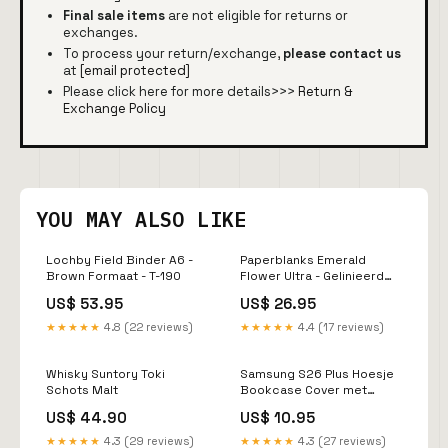
Final sale items
are not eligible for returns or
exchanges.
To process your return/exchange,
please contact us
at
[email protected]
Please click here for more details>>>
Return &
Exchange Policy
YOU MAY ALSO LIKE
Lochby Field Binder A6 -
Paperblanks Emerald
Brown Formaat - T-190
Flower Ultra - Gelinieerd
Summer 2025
US$ 53.95
US$ 26.95
★★★★★
4.8 (22 reviews)
★★★★★
4.4 (17 reviews)
Whisky Suntory Toki
Samsung S26 Plus Hoesje
Schots Malt
Bookcase Cover met
Kaarthouder - Turquoise
US$ 44.90
US$ 10.95
Nintendo
★★★★★
4.3 (29 reviews)
★★★★★
4.3 (27 reviews)