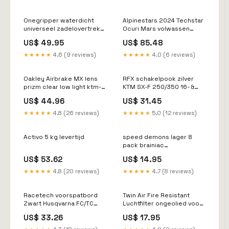
Onegripper waterdicht
Alpinestars 2024 Techstar
universeel zadelovertrek
Ocuri Mars volwassen
Ribbed Light Zwart / Wit #1
cross broek Rood / Wit /
US$ 49.95
US$ 85.48
fantic-xx-125-2026-
Zwart ( maat 30 ) ktm-exc-
esi1460951
f-350-2012-esi4136480
★★★★★
4.6 (9 reviews)
★★★★★
4.0 (6 reviews)
Oakley Airbrake MX lens
RFX schakelpook zilver
prizm clear low light ktm-
KTM SX-F 250/350 16- &
exc-500-2015-
Husqvarna FC 250/350 16-
US$ 44.96
US$ 31.45
esi8879929
& Gas Gas MC-F/EC-F
250/350 2021 husqvarna-
★★★★★
4.8 (26 reviews)
★★★★★
5.0 (12 reviews)
tc-50-2022-esi6637213
Activo 5 kg levertijd
speed demons lager 8
pack brainiac
Color:Brainiac
US$ 53.62
US$ 14.95
★★★★★
4.8 (20 reviews)
★★★★★
4.7 (8 reviews)
Racetech voorspatbord
Twin Air Fire Resistant
Zwart Husqvarna FC/TC
Luchtfilter ongeolied voor
125/250/300/350/450
Powerflow kit 151129C
US$ 33.26
US$ 17.95
2023- & FE/TE
Kawasaki KX 450F 2024-
250/300/350/450/501
sherco-se-r-250-2015-